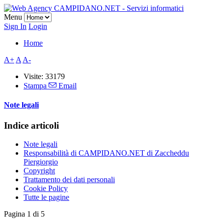
Menu
Sign In
Login
Home
A+
A
A-
Visite: 33179
Stampa
Email
Note legali
Indice articoli
Note legali
Responsabilità di CAMPIDANO.NET di Zaccheddu
Piergiorgio
Copyright
Trattamento dei dati personali
Cookie Policy
Tutte le pagine
Pagina 1 di 5