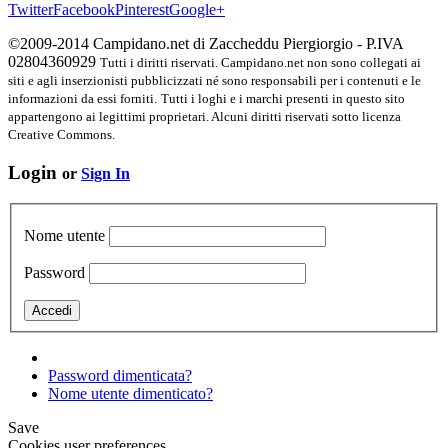
Twitter
Facebook
Pinterest
Google+
©2009-2014 Campidano.net di Zaccheddu Piergiorgio - P.IVA
02804360929
Tutti i diritti riservati. Campidano.net non sono collegati ai
siti e agli inserzionisti pubblicizzati né sono responsabili per i contenuti e le
informazioni da essi forniti.
Tutti i loghi e i marchi presenti in questo sito
appartengono ai legittimi proprietari. Alcuni diritti riservati sotto licenza
Creative Commons.
Login
or
Sign In
Nome utente
Password
Password dimenticata?
Nome utente dimenticato?
Save
Cookies user preferences