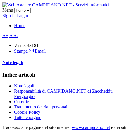
Menu
Sign In
Login
Home
A+
A
A-
Visite: 33181
Stampa
Email
Note legali
Indice articoli
Note legali
Responsabilità di CAMPIDANO.NET di Zaccheddu
Piergiorgio
Copyright
Trattamento dei dati personali
Cookie Policy
Tutte le pagine
L'accesso alle pagine del sito internet
www.campidano.net
e dei siti