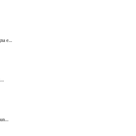
na e...
...
un...