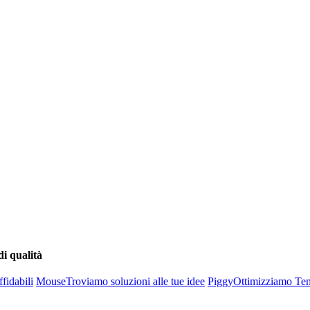
di qualità
fidabili
Mouse
Troviamo soluzioni alle tue idee
Piggy
Ottimizziamo Te