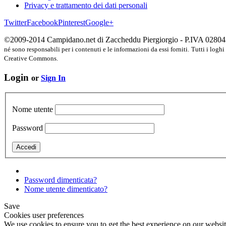
Privacy e trattamento dei dati personali
Twitter
Facebook
Pinterest
Google+
©2009-2014 Campidano.net di Zaccheddu Piergiorgio - P.IVA 028
né sono responsabili per i contenuti e le informazioni da essi forniti.
Tutti i loghi
Creative Commons.
Login
or
Sign In
Nome utente
Password
Password dimenticata?
Nome utente dimenticato?
Save
Cookies user preferences
We use cookies to ensure you to get the best experience on our website