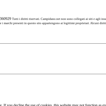
04360929
Tutti i diritti riservati. Campidano.net non sono collegati ai siti e agli ins
 e i marchi presenti in questo sito appartengono ai legittimi proprietari. Alcuni diritt
. If you decline the use of cookies, this website may not function as e