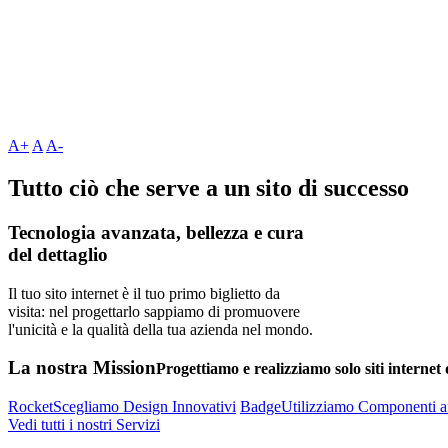
A+
A
A-
Tutto ciò che serve a un sito di successo
Tecnologia avanzata, bellezza e cura
del dettaglio
Il tuo sito internet è il tuo primo biglietto da
visita: nel progettarlo sappiamo di promuovere
l'unicità e la qualità della tua azienda nel mondo.
La nostra
Mission
Progettiamo e realizziamo solo siti internet 
Rocket
Scegliamo Design Innovativi
Badge
Utilizziamo Componenti af
Vedi tutti i nostri Servizi