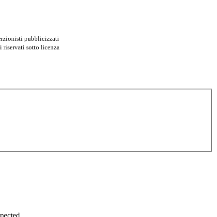
erzionisti pubblicizzati
i riservati sotto licenza
xpected.