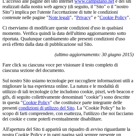
L'accesso alle pagine del sito internet
www.campidano.net
e dei siti
realizzati dalla nostra web agency (di seguito, il "Sito" o il "nostro
Sito") implica per l'utente l'accettazione di tutte le condizioni
contenute nelle pagine "
Note legali
", "
Privacy
" e "
Cookie Policy
".
Ci riserviamo di modificare queste condizioni d'uso in qualsiasi
momento. Verifica quindi la data dell'ultimo aggiornamento sotto
riportata. Qualunque cambiamento alle presenti condizioni d'uso
avrà effetto dalla data di pubblicazione sul Sito.
(ultimo aggiornamento: 30 giugno 2015)
Fare click su ciascuna voce per visionare il testo completo di
ciascuna sezione del documento.
Sul nostro Sito usiamo tecnologie per raccogliere informazioni utili a
migliorare la tua esperienza online. La natura e le modalità di
utilizzo di tali tecnologie (che includono cookie, pixel, web beacon e
gifs, di seguito collettivamente denominati "cookie") sono descritte
in questa "
Cookie Policy
" che costituisce parte integrante delle
presenti
condizioni di utilizzo del Sito
. La "Cookie Policy" ha lo
scopo di farti comprendere, con esattezza, l'utilizzo che noi facciamo
dei cookie e come poterli eventualmente disabilitare.
All'apertura del Sito ti apparirà un riquadro di avviso riguardante la
nostra Cookie Policy e in ogni pagina sarà sempre presente un