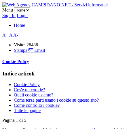
Menu
Sign In
Login
Home
A+
A
A-
Visite: 26486
Stampa
Email
Cookie Policy
Indice articoli
Cookie Policy
Cos'è un cookie?
Quali cookie usiamo?
Come terze parti usano i cookie su questo sito?
Come controllo i cookie?
Tutte le pagine
Pagina 1 di 5