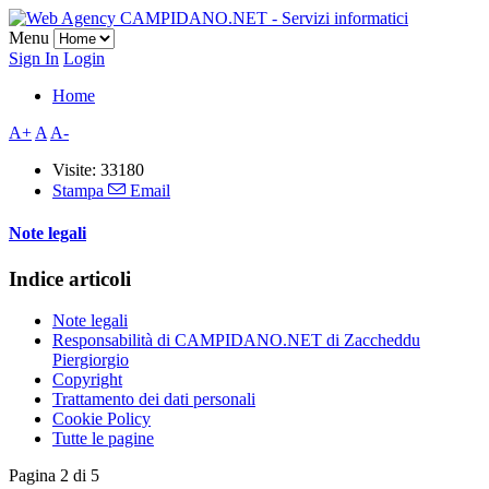
Menu
Sign In
Login
Home
A+
A
A-
Visite: 33180
Stampa
Email
Note legali
Indice articoli
Note legali
Responsabilità di CAMPIDANO.NET di Zaccheddu
Piergiorgio
Copyright
Trattamento dei dati personali
Cookie Policy
Tutte le pagine
Pagina 2 di 5