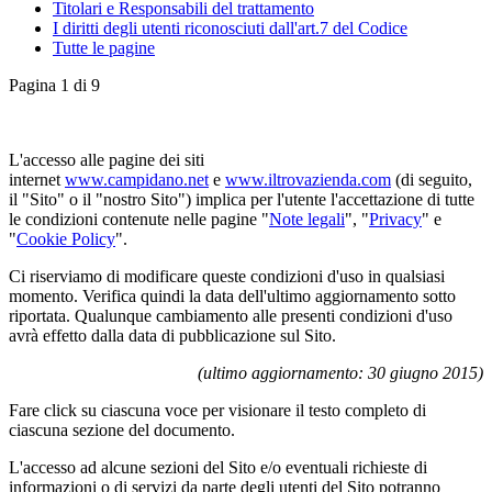
Titolari e Responsabili del trattamento
I diritti degli utenti riconosciuti dall'art.7 del Codice
Tutte le pagine
Pagina 1 di 9
L'accesso alle pagine dei siti
internet
www.campidano.net
e
www.iltrovazienda.com
(di seguito,
il "Sito" o il "nostro Sito") implica per l'utente l'accettazione di tutte
le condizioni contenute nelle pagine "
Note legali
", "
Privacy
" e
"
Cookie Policy
".
Ci riserviamo di modificare queste condizioni d'uso in qualsiasi
momento. Verifica quindi la data dell'ultimo aggiornamento sotto
riportata. Qualunque cambiamento alle presenti condizioni d'uso
avrà effetto dalla data di pubblicazione sul Sito.
(ultimo aggiornamento: 30 giugno 2015)
Fare click su ciascuna voce per visionare il testo completo di
ciascuna sezione del documento.
L'accesso ad alcune sezioni del Sito e/o eventuali richieste di
informazioni o di servizi da parte degli utenti del Sito potranno