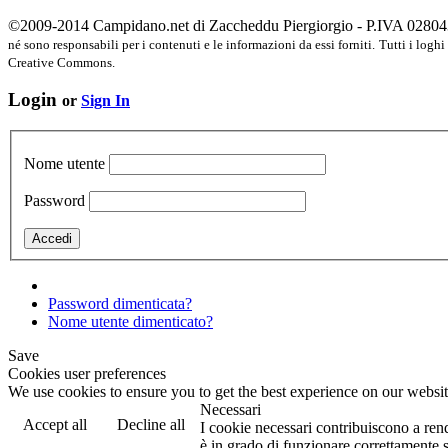
©2009-2014 Campidano.net di Zaccheddu Piergiorgio - P.IVA 028
né sono responsabili per i contenuti e le informazioni da essi forniti.
Tutti i loghi
Creative Commons.
Login
or
Sign In
Nome utente
Password
Password dimenticata?
Nome utente dimenticato?
Save
Cookies user preferences
We use cookies to ensure you to get the best experience on our website
Necessari
Accept all
Decline all
I cookie necessari contribuiscono a rende
è in grado di funzionare correttamente 