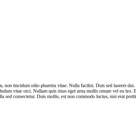
 non tincidunt odio pharetra vitae. Nulla facilisi. Duis sed laoreet dui. 
stibulum vitae orci. Nullam quis risus eget urna mollis ornare vel eu leo.
ed consectetur. Duis mollis, est non commodo luctus, nisi erat porttit