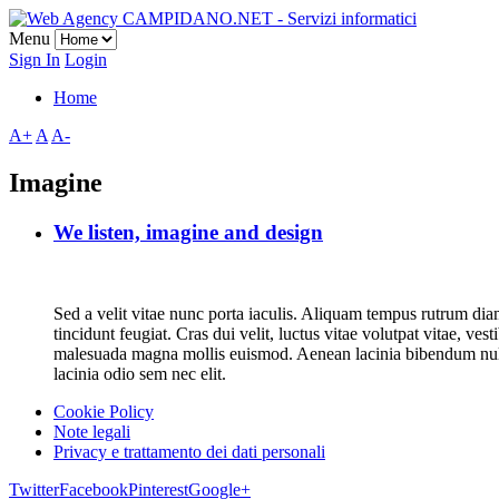
Menu
Sign In
Login
Home
A+
A
A-
Imagine
We listen, imagine and design
Sed a velit vitae nunc porta iaculis. Aliquam tempus rutrum diam,
tincidunt feugiat. Cras dui velit, luctus vitae volutpat vitae, ve
malesuada magna mollis euismod. Aenean lacinia bibendum nulla s
lacinia odio sem nec elit.
Cookie Policy
Note legali
Privacy e trattamento dei dati personali
Twitter
Facebook
Pinterest
Google+