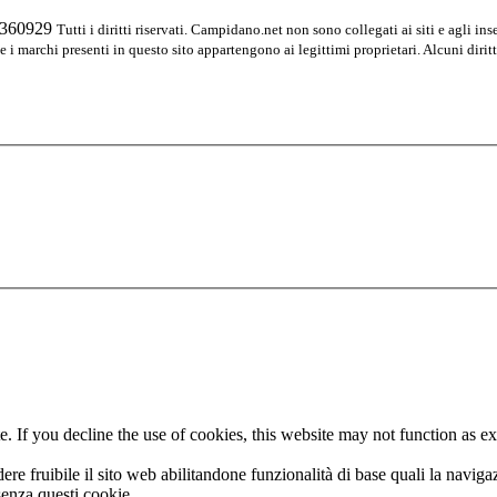
04360929
Tutti i diritti riservati. Campidano.net non sono collegati ai siti e agli ins
 e i marchi presenti in questo sito appartengono ai legittimi proprietari. Alcuni diritt
. If you decline the use of cookies, this website may not function as e
re fruibile il sito web abilitandone funzionalità di base quali la navigazi
senza questi cookie.