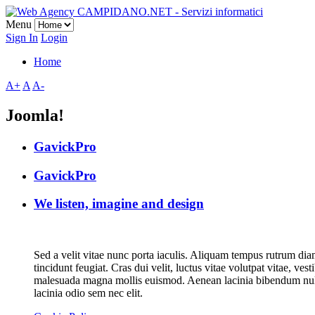
Menu
Sign In
Login
Home
A+
A
A-
Joomla!
GavickPro
GavickPro
We listen, imagine and design
Sed a velit vitae nunc porta iaculis. Aliquam tempus rutrum diam,
tincidunt feugiat. Cras dui velit, luctus vitae volutpat vitae, ve
malesuada magna mollis euismod. Aenean lacinia bibendum nulla s
lacinia odio sem nec elit.