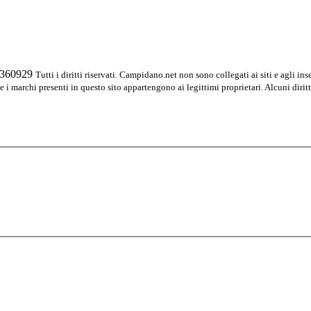
04360929
Tutti i diritti riservati. Campidano.net non sono collegati ai siti e agli ins
 e i marchi presenti in questo sito appartengono ai legittimi proprietari. Alcuni diritt