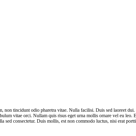
 non tincidunt odio pharetra vitae. Nulla facilisi. Duis sed laoreet dui. 
stibulum vitae orci. Nullam quis risus eget urna mollis ornare vel eu leo.
ed consectetur. Duis mollis, est non commodo luctus, nisi erat porttit