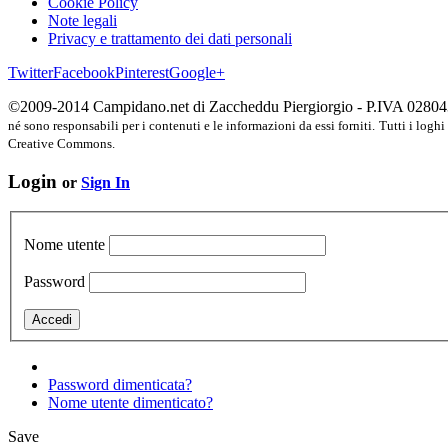
Cookie Policy
Note legali
Privacy e trattamento dei dati personali
Twitter
Facebook
Pinterest
Google+
©2009-2014 Campidano.net di Zaccheddu Piergiorgio - P.IVA 028
né sono responsabili per i contenuti e le informazioni da essi forniti.
Tutti i loghi
Creative Commons.
Login
or
Sign In
Nome utente
Password
Password dimenticata?
Nome utente dimenticato?
Save