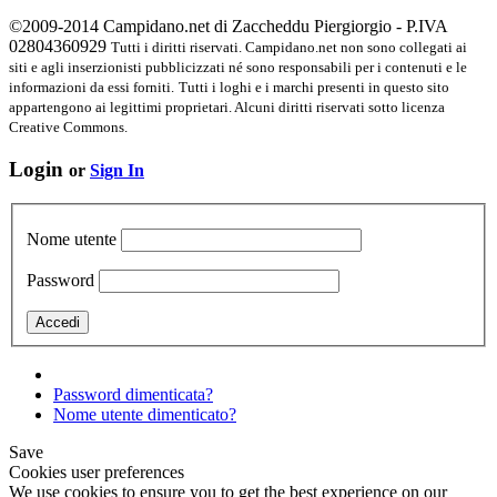
©2009-2014 Campidano.net di Zaccheddu Piergiorgio - P.IVA
02804360929
Tutti i diritti riservati. Campidano.net non sono collegati ai
siti e agli inserzionisti pubblicizzati né sono responsabili per i contenuti e le
informazioni da essi forniti.
Tutti i loghi e i marchi presenti in questo sito
appartengono ai legittimi proprietari. Alcuni diritti riservati sotto licenza
Creative Commons.
Login
or
Sign In
Nome utente
Password
Password dimenticata?
Nome utente dimenticato?
Save
Cookies user preferences
We use cookies to ensure you to get the best experience on our