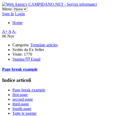
Menu
Sign In
Login
Home
A+
A
A-
06 Nov
Categoria:
Template articles
Scritto da
Ex Seller
Visite: 1770
Stampa
Email
Page break example
Indice articoli
Page break example
first-page
second-page
third-page
fourth-page
Tutte le pagine