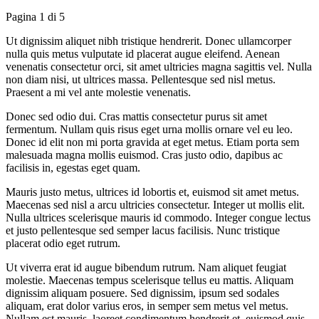
Pagina 1 di 5
Ut dignissim aliquet nibh tristique hendrerit. Donec ullamcorper
nulla quis metus vulputate id placerat augue eleifend. Aenean
venenatis consectetur orci, sit amet ultricies magna sagittis vel. Nulla
non diam nisi, ut ultrices massa. Pellentesque sed nisl metus.
Praesent a mi vel ante molestie venenatis.
Donec sed odio dui. Cras mattis consectetur purus sit amet
fermentum. Nullam quis risus eget urna mollis ornare vel eu leo.
Donec id elit non mi porta gravida at eget metus. Etiam porta sem
malesuada magna mollis euismod. Cras justo odio, dapibus ac
facilisis in, egestas eget quam.
Mauris justo metus, ultrices id lobortis et, euismod sit amet metus.
Maecenas sed nisl a arcu ultricies consectetur. Integer ut mollis elit.
Nulla ultrices scelerisque mauris id commodo. Integer congue lectus
et justo pellentesque sed semper lacus facilisis. Nunc tristique
placerat odio eget rutrum.
Ut viverra erat id augue bibendum rutrum. Nam aliquet feugiat
molestie. Maecenas tempus scelerisque tellus eu mattis. Aliquam
dignissim aliquam posuere. Sed dignissim, ipsum sed sodales
aliquam, erat dolor varius eros, in semper sem metus vel metus.
Nullam est mauris, laoreet condimentum hendrerit et, euismod quis