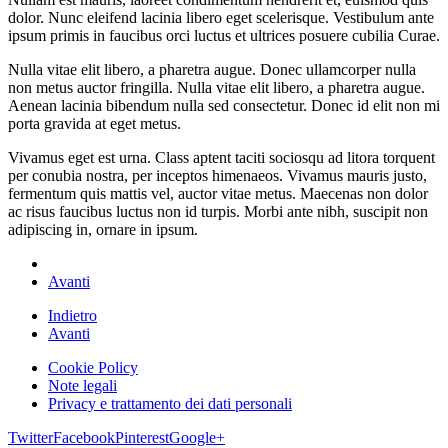
dolor. Nunc eleifend lacinia libero eget scelerisque. Vestibulum ante
ipsum primis in faucibus orci luctus et ultrices posuere cubilia Curae.
Nulla vitae elit libero, a pharetra augue. Donec ullamcorper nulla
non metus auctor fringilla. Nulla vitae elit libero, a pharetra augue.
Aenean lacinia bibendum nulla sed consectetur. Donec id elit non mi
porta gravida at eget metus.
Vivamus eget est urna. Class aptent taciti sociosqu ad litora torquent
per conubia nostra, per inceptos himenaeos. Vivamus mauris justo,
fermentum quis mattis vel, auctor vitae metus. Maecenas non dolor
ac risus faucibus luctus non id turpis. Morbi ante nibh, suscipit non
adipiscing in, ornare in ipsum.
Avanti
Indietro
Avanti
Cookie Policy
Note legali
Privacy e trattamento dei dati personali
Twitter
Facebook
Pinterest
Google+