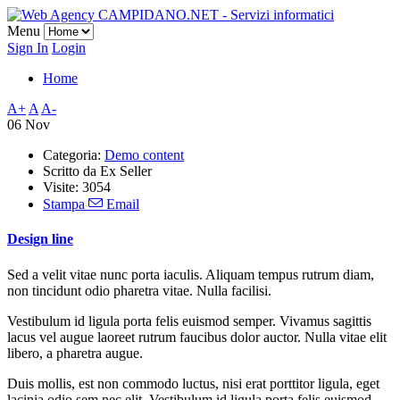
Menu
Sign In
Login
Home
A+
A
A-
06 Nov
Categoria:
Demo content
Scritto da
Ex Seller
Visite: 3054
Stampa
Email
Design line
Sed a velit vitae nunc porta iaculis. Aliquam tempus rutrum diam,
non tincidunt odio pharetra vitae. Nulla facilisi.
Vestibulum id ligula porta felis euismod semper. Vivamus sagittis
lacus vel augue laoreet rutrum faucibus dolor auctor. Nulla vitae elit
libero, a pharetra augue.
Duis mollis, est non commodo luctus, nisi erat porttitor ligula, eget
lacinia odio sem nec elit. Vestibulum id ligula porta felis euismod