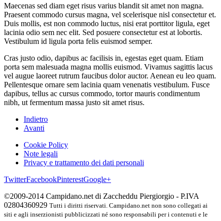
Maecenas sed diam eget risus varius blandit sit amet non magna.
Praesent commodo cursus magna, vel scelerisque nisl consectetur et.
Duis mollis, est non commodo luctus, nisi erat porttitor ligula, eget
lacinia odio sem nec elit. Sed posuere consectetur est at lobortis.
Vestibulum id ligula porta felis euismod semper.
Cras justo odio, dapibus ac facilisis in, egestas eget quam. Etiam
porta sem malesuada magna mollis euismod. Vivamus sagittis lacus
vel augue laoreet rutrum faucibus dolor auctor. Aenean eu leo quam.
Pellentesque ornare sem lacinia quam venenatis vestibulum. Fusce
dapibus, tellus ac cursus commodo, tortor mauris condimentum
nibh, ut fermentum massa justo sit amet risus.
Indietro
Avanti
Cookie Policy
Note legali
Privacy e trattamento dei dati personali
Twitter
Facebook
Pinterest
Google+
©2009-2014 Campidano.net di Zaccheddu Piergiorgio - P.IVA
02804360929
Tutti i diritti riservati. Campidano.net non sono collegati ai
siti e agli inserzionisti pubblicizzati né sono responsabili per i contenuti e le