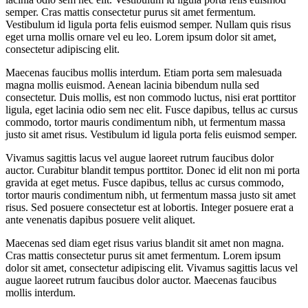
semper. Cras mattis consectetur purus sit amet fermentum.
Vestibulum id ligula porta felis euismod semper. Nullam quis risus
eget urna mollis ornare vel eu leo. Lorem ipsum dolor sit amet,
consectetur adipiscing elit.
Maecenas faucibus mollis interdum. Etiam porta sem malesuada
magna mollis euismod. Aenean lacinia bibendum nulla sed
consectetur. Duis mollis, est non commodo luctus, nisi erat porttitor
ligula, eget lacinia odio sem nec elit. Fusce dapibus, tellus ac cursus
commodo, tortor mauris condimentum nibh, ut fermentum massa
justo sit amet risus. Vestibulum id ligula porta felis euismod semper.
Vivamus sagittis lacus vel augue laoreet rutrum faucibus dolor
auctor. Curabitur blandit tempus porttitor. Donec id elit non mi porta
gravida at eget metus. Fusce dapibus, tellus ac cursus commodo,
tortor mauris condimentum nibh, ut fermentum massa justo sit amet
risus. Sed posuere consectetur est at lobortis. Integer posuere erat a
ante venenatis dapibus posuere velit aliquet.
Maecenas sed diam eget risus varius blandit sit amet non magna.
Cras mattis consectetur purus sit amet fermentum. Lorem ipsum
dolor sit amet, consectetur adipiscing elit. Vivamus sagittis lacus vel
augue laoreet rutrum faucibus dolor auctor. Maecenas faucibus
mollis interdum.