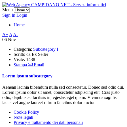
Menu
Sign In
Login
Home
A+
A
A-
06 Nov
Categoria:
Subcategory I
Scritto da
Ex Seller
Visite: 1438
Stampa
Email
Lorem ipsum subcategory
Aenean lacinia bibendum nulla sed consectetur. Donec sed odio dui.
Lorem ipsum dolor sit amet, consectetur adipiscing elit. Cras justo
odio, dapibus ac facilisis in, egestas eget quam. Vivamus sagittis
lacus vel augue laoreet rutrum faucibus dolor auctor.
Cookie Policy
Note legali
Privacy e trattamento dei dati personali