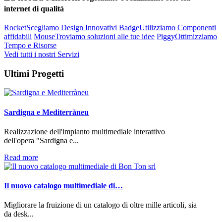
internet di qualità
Rocket
Scegliamo Design Innovativi
Badge
Utilizziamo Componenti
affidabili
Mouse
Troviamo soluzioni alle tue idee
Piggy
Ottimizziamo
Tempo e Risorse
Vedi tutti i nostri Servizi
Ultimi
Progetti
Sardigna e Mediterràneu
Realizzazione dell'impianto multimediale interattivo
dell'opera "Sardigna e...
Read more
Il nuovo catalogo multimediale di…
Migliorare la fruizione di un catalogo di oltre mille articoli, sia
da desk...