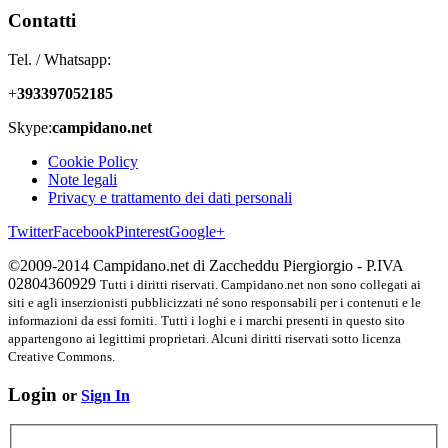
Contatti
Tel. / Whatsapp:
+
393397052185
Skype:
campidano.net
Cookie Policy
Note legali
Privacy e trattamento dei dati personali
Twitter
Facebook
Pinterest
Google+
©2009-2014 Campidano.net di Zaccheddu Piergiorgio - P.IVA
02804360929
Tutti i diritti riservati. Campidano.net non sono collegati ai
siti e agli inserzionisti pubblicizzati né sono responsabili per i contenuti e le
informazioni da essi forniti.
Tutti i loghi e i marchi presenti in questo sito
appartengono ai legittimi proprietari. Alcuni diritti riservati sotto licenza
Creative Commons.
Login
or
Sign In