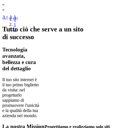
«
»
A+
A
A-
0
1
Tutto ciò che serve a un sito
2
di successo
Tecnologia
avanzata,
bellezza e cura
del dettaglio
Il tuo sito internet è
il tuo primo biglietto
da visita: nel
progettarlo
sappiamo di
promuovere l'unicità
e la qualità della tua
azienda nel mondo.
La nostra
Mission
Progettiamo e realizziamo solo siti