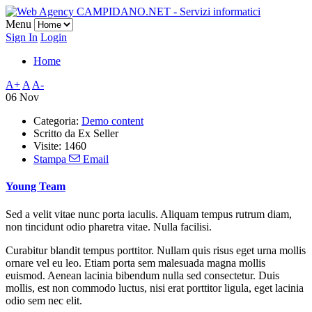
Menu
Sign In
Login
Home
A+
A
A-
06 Nov
Categoria:
Demo content
Scritto da
Ex Seller
Visite: 1460
Stampa
Email
Young Team
Sed a velit vitae nunc porta iaculis. Aliquam tempus rutrum diam,
non tincidunt odio pharetra vitae. Nulla facilisi.
Curabitur blandit tempus porttitor. Nullam quis risus eget urna mollis
ornare vel eu leo. Etiam porta sem malesuada magna mollis
euismod. Aenean lacinia bibendum nulla sed consectetur. Duis
mollis, est non commodo luctus, nisi erat porttitor ligula, eget lacinia
odio sem nec elit.