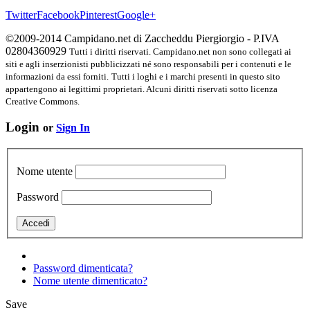
Twitter
Facebook
Pinterest
Google+
©2009-2014 Campidano.net di Zaccheddu Piergiorgio - P.IVA
02804360929
Tutti i diritti riservati. Campidano.net non sono collegati ai
siti e agli inserzionisti pubblicizzati né sono responsabili per i contenuti e le
informazioni da essi forniti.
Tutti i loghi e i marchi presenti in questo sito
appartengono ai legittimi proprietari. Alcuni diritti riservati sotto licenza
Creative Commons.
Login
or
Sign In
Nome utente
Password
Password dimenticata?
Nome utente dimenticato?
Save