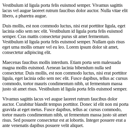
Vestibulum id ligula porta felis euismod semper. Vivamus sagittis
lacus vel augue laoreet rutrum faucibus dolor auctor. Nulla vitae elit
libero, a pharetra augue.
Duis mollis, est non commodo luctus, nisi erat porttitor ligula, eget
lacinia odio sem nec elit. Vestibulum id ligula porta felis euismod
semper. Cras mattis consectetur purus sit amet fermentum.
Vestibulum id ligula porta felis euismod semper. Nullam quis risus
eget urna mollis ornare vel eu leo. Lorem ipsum dolor sit amet,
consectetur adipiscing elit.
Maecenas faucibus mollis interdum. Etiam porta sem malesuada
magna mollis euismod. Aenean lacinia bibendum nulla sed
consectetur. Duis mollis, est non commodo luctus, nisi erat porttitor
ligula, eget lacinia odio sem nec elit. Fusce dapibus, tellus ac cursus
commodo, tortor mauris condimentum nibh, ut fermentum massa
justo sit amet risus. Vestibulum id ligula porta felis euismod semper.
Vivamus sagittis lacus vel augue laoreet rutrum faucibus dolor
auctor. Curabitur blandit tempus porttitor. Donec id elit non mi porta
gravida at eget metus. Fusce dapibus, tellus ac cursus commodo,
tortor mauris condimentum nibh, ut fermentum massa justo sit amet
risus. Sed posuere consectetur est at lobortis. Integer posuere erat a
ante venenatis dapibus posuere velit aliquet.